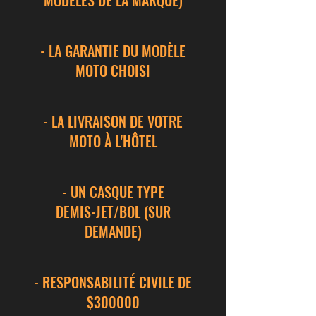
MODÈLES DE LA MARQUE)
- LA GARANTIE DU MODÈLE
MOTO CHOISI
- LA LIVRAISON DE VOTRE
MOTO À L'HÔTEL
- UN CASQUE TYPE
DEMIS-JET/BOL (SUR
DEMANDE)
- RESPONSABILITÉ CIVILE DE
$300000