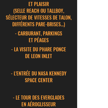
ET PLAISIR
(SELLE REACH OU TALLBOY,
SÉLECTEUR DE VITESSES DE TALON,
DIFFÉRENTS PARE-BRISES...)
- CARBURANT, PARKINGS
ET PÉAGES
- LA VISITE DU PHARE PONCE
DE LEON INLET
- L'ENTRÉE DU NASA KENNEDY
SPACE CENTER
- LE TOUR DES EVERGLADES
EN AÉROGLISSEUR