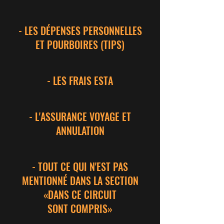
- LES DÉPENSES PERSONNELLES
ET POURBOIRES (TIPS)
- LES FRAIS ESTA
- L'ASSURANCE VOYAGE ET
ANNULATION
- TOUT CE QUI N'EST PAS
MENTIONNÉ DANS LA SECTION
«DANS CE CIRCUIT
SONT COMPRIS»