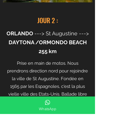
JOUR 2 :
ORLANDO
---> St Augustine --->
DAYTONA /ORMONDO BEACH
255 km
Prise en main de motos. Nous
prendrons direction nord pour rejoindre
la ville de St Augustine. Fondée en
1565 par les Espagnoles, c'est la plus
vielle ville des Etats-Unis. Ballade libre
à pied dans son quartier historique afin
WhatsApp
d'admirer ses bâtiments d'architecture
coloniale, ses belles boutiques et de
vous restaurer. Ensuite nous longerons
le magnifique bord de mer pour