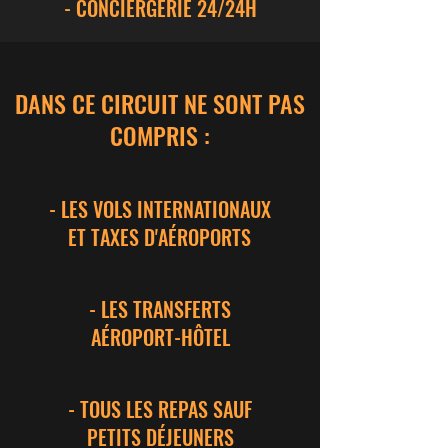
- CONCIERGERIE 24/24H
DANS CE CIRCUIT NE SONT PAS
COMPRIS :
- LES VOLS INTERNATIONAUX
ET TAXES D'AÉROPORTS
- LES TRANSFERTS
AÉROPORT-HÔTEL
- TOUS LES REPAS SAUF
PETITS DÉJEUNERS