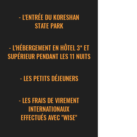
- L'ENTRÉE DU KORESHAN
STATE PARK
- L'HÉBERGEMENT EN HÔTEL 3* ET
SUPÉRIEUR PENDANT LES 11 NUITS
- LES PETITS DÉJEUNERS
- LES FRAIS DE VIREMENT
INTERNATIONAUX
EFFECTUÉS AVEC "WISE"